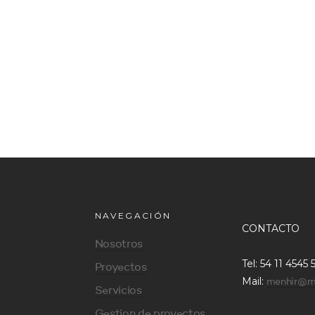
NAVEGACIÓN
CONTACTO
Nosotros
Tel: 54 11 4545 
Proyectos
Mail:
menhir@m
Servicios
Gestion de proyectos