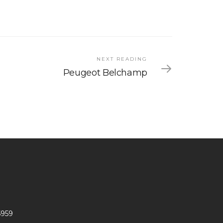
NEXT READING
Peugeot Belchamp
5959