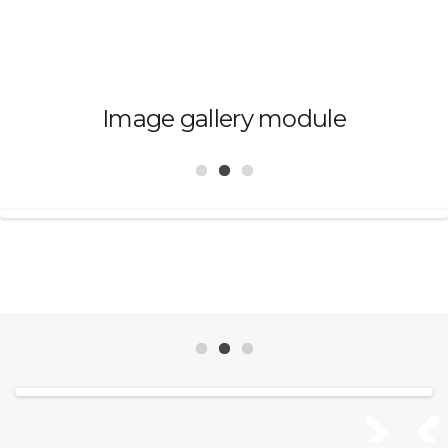
Image gallery module
Next
Pr