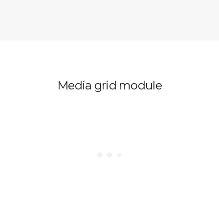
Next
Prev
Media grid module